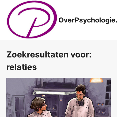
Doorgaan
naar
inhoud
OverPsychologie.
Zoekresultaten voor:
relaties