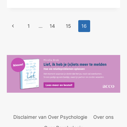
MET
JE
PARTNER
Paginanavigatie
Vorige
1
…
14
15
16
pagina
Disclaimer van Over Psychologie
Over ons