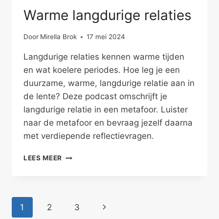
Warme langdurige relaties
Door
Mirella Brok
17 mei 2024
Langdurige relaties kennen warme tijden
en wat koelere periodes. Hoe leg je een
duurzame, warme, langdurige relatie aan in
de lente? Deze podcast omschrijft je
langdurige relatie in een metafoor. Luister
naar de metafoor en bevraag jezelf daarna
met verdiepende reflectievragen.
WARME
LEES MEER
LANGDURIGE
RELATIES
Paginanavigatie
Volgende
1
2
3