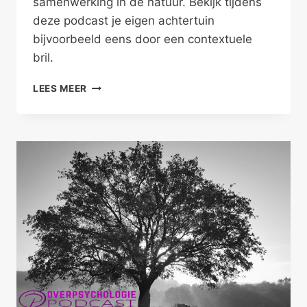
samenwerking in de natuur. Bekijk tijdens
deze podcast je eigen achtertuin
bijvoorbeeld eens door een contextuele
bril.
DUURZAAM
LEES MEER
SAMENWERKEN
IN
DE
NATUUR