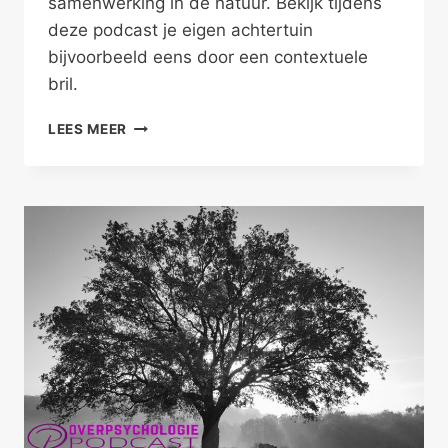
samenwerking in de natuur. Bekijk tijdens
deze podcast je eigen achtertuin
bijvoorbeeld eens door een contextuele
bril.
DUURZAAM
LEES MEER
SAMENWERKEN
IN
DE
NATUUR