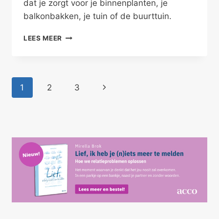
dat je zorgt voor je binnenplanten, je
balkonbakken, je tuin of de buurttuin.
OP
LEES MEER
JE
EIGEN
GROND
Paginanavigatie
Volgende
1
2
3
pagina